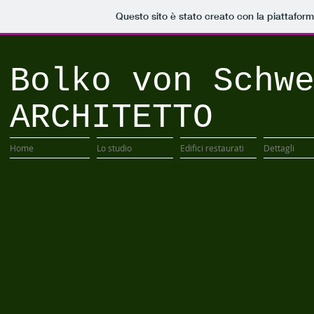
Questo sito è stato creato con la piattafor
Bolko von Schw
ARCHITETTO
Home
Lo studio
Edifici restaurati
Dettagli