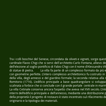
Tra i colli boschivi del Senese, circondata da oliveti e vigneti, sorge quest
cardinale Flavio Chigi che si servi dell'architetto Carlo Fontana, allievo de
dell'elezione al soglio pontificio di Fabio Chigi con il nome d'Alessandro VII
di statue di pietra. La villa fa parte di un complesso formato da più ed
con geometrie perfette. L’intero complesso architettonico fu costruito i
della villa, degli annessi e del giardino formale; la seconda relativa all
Romitorio (1716). L'edificio principale a base quadrangolare si sviluppa 
scalinata a forbice che si conclude con il grande portale centrale in marmo
La villa Cetinale conserva ancora l’aspetto che aveva nel XVII secolo. L’int
interni dell’edificio principale e dell’annesso, mediante una distribuzione 
della proprietà il progetto di restauro è stato incentrato sul rifacimento de
originario e la tipologia dei materiali.