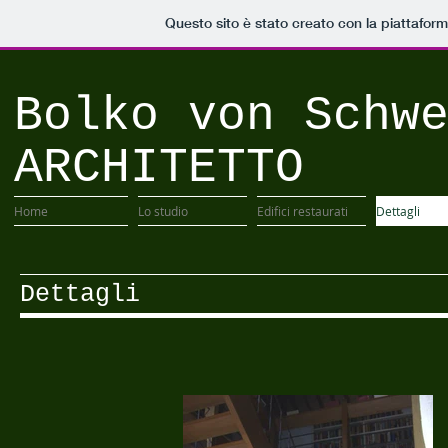
Questo sito è stato creato con la piattafor
Bolko von Schw
ARCHITETTO
Home
Lo studio
Edifici restaurati
Dettagli
Dettagli