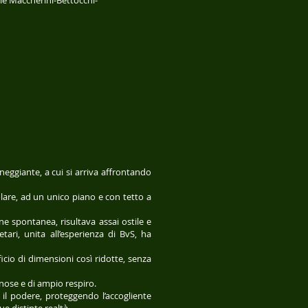
ile Maccherini-Bettocchi-
neggiante, a cui si arriva affrontando
lare, ad un unico piano e con tetto a
e spontanea, risultava assai ostile e
ari, unita all’esperienza di BvS, ha
cio di dimensioni così ridotte, senza
inose e di ampio respiro.
i il podere, proteggendo l’accogliente