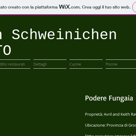
tato creato con la piattaforma
.com
. Crea oggi il tuo sito web.
n Schweinichen
TO
difici restaurati
Dettagli
Cucine
Piscine
Podere Fungaia
Proprietà: Avril and Keith R
Ubicazione: Provincia di Gro