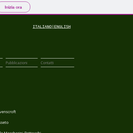
Inizia ora
ITALIANO|ENGLISH
Pubblicazioni
Contatti
avenscroft
sseto