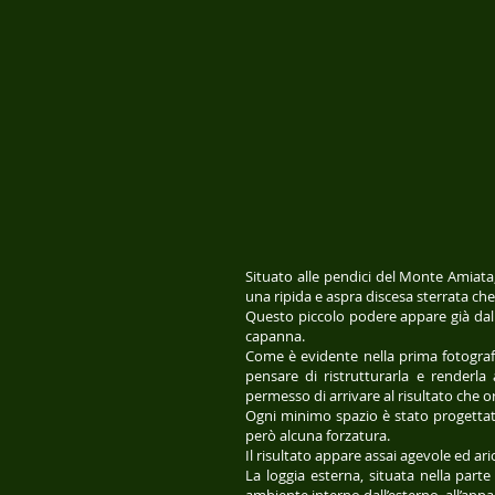
Situato alle pendici del Monte Amiata,
una ripida e aspra discesa sterrata ch
Questo piccolo podere appare già dall
capanna.
Come è evidente nella prima fotografi
pensare di ristrutturarla e renderla
permesso di arrivare al risultato che 
Ogni minimo spazio è stato progettato
però alcuna forzatura.
Il risultato appare assai agevole ed ar
La loggia esterna, situata nella parte