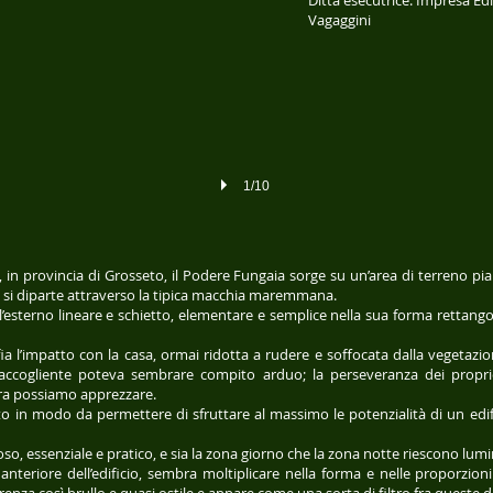
Ditta esecutrice: Impresa Ed
Vagaggini
1/10
 in provincia di Grosseto, il Podere Fungaia sorge su un’area di terreno pia
e si diparte attraverso la tipica macchia maremmana.
’esterno lineare e schietto, elementare e semplice nella sua forma rettango
a l’impatto con la casa, ormai ridotta a rudere e soffocata dalla vegetazion
 accogliente poteva sembrare compito arduo; la perseveranza dei propriet
ora possiamo apprezzare.
 in modo da permettere di sfruttare al massimo le potenzialità di un edifi
ioso, essenziale e pratico, e sia la zona giorno che la zona notte riescono lum
 anteriore dell’edificio, sembra moltiplicare nella forma e nelle proporzion