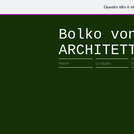
Questo sito è s
Bolko vo
ARCHITET
Home
Lo studio
E
Prima del restauro